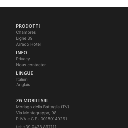
PRODOTTI
Chambres
Ligne 39
Arredo Hotel
INFO
Privacy
Nous contacter
LINGUE
Italien
Anglais
ZG MOBILI SRL
Moriago della Battaglia (TV)
Via Montegrappa, 98
P.IVA e C.F.: 00180140261
tel: +39 0438 897111