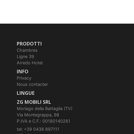
PRODOTTI
Chambres
Ligne 39
Arredo Hotel
INFO
Privacy
Nous contacter
LINGUE
ZG MOBILI SRL
Moriago della Battaglia (TV)
Via Montegrappa, 98
P.IVA e C.F.: 00180140261
tel: +39 0438 897111